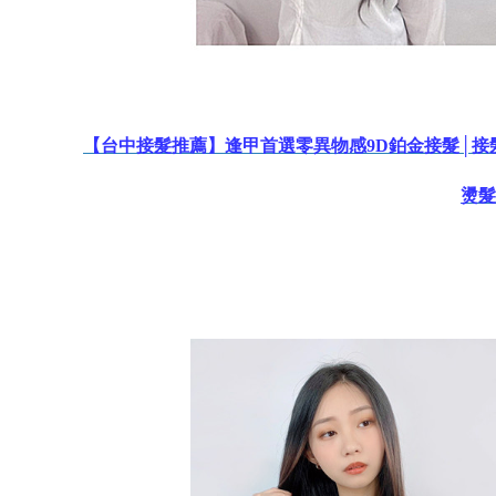
【台中接髮推薦】逢甲首選零異物感9D鉑金接髮│接
燙髮