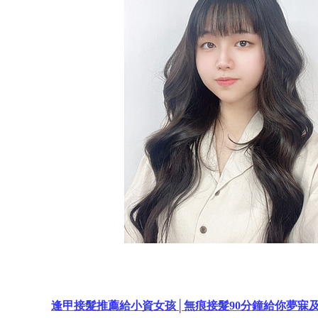
逢甲接髮推薦給小資女孩│無痕接髮90分鐘給你夢寐及腰長