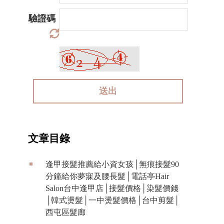
驗證碼
送出
文章目錄
逢甲接髮推薦給小資女孩│無痕接髮90
分鐘給你夢寐及腰長髮│電話亭Hair
Salon台中逢甲店│接髮價格│染髮價錢
│韓式燙髮│一中燙髮價格│台中剪髮│
西屯區髮廊