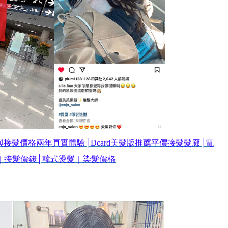
接髮價格兩年真實體驗│Dcard美髮版推薦平價接髮髮廊│電
｜接髮價錢│韓式燙髮｜染髮價格