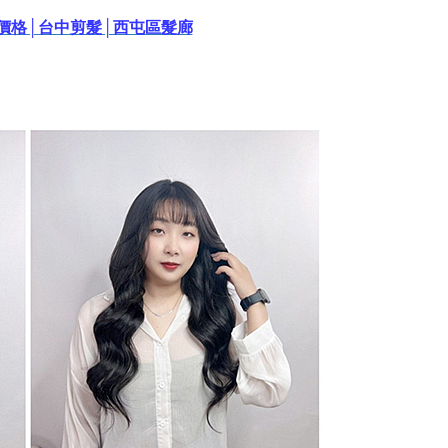
價格│台中剪髮│西屯區髮廊