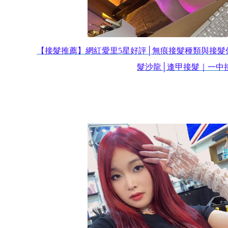
【接髮推薦】網紅愛里5星好評│無痕接髮種類與接髮價
髮沙龍│逢甲接髮｜一中