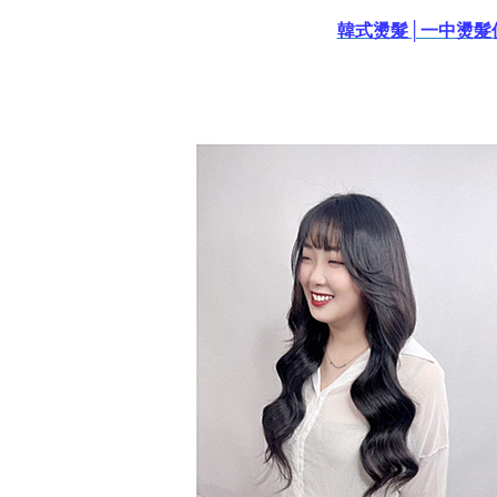
韓式燙髮│一中燙髮