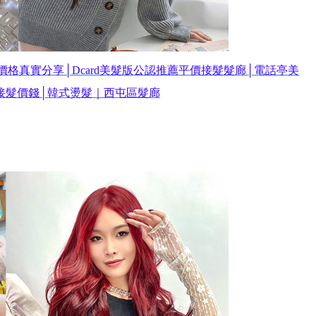
格真實分享│Dcard美髮版公認推薦平價接髮髮廊│電話亭美
接髮價錢│韓式燙髮｜西屯區髮廊