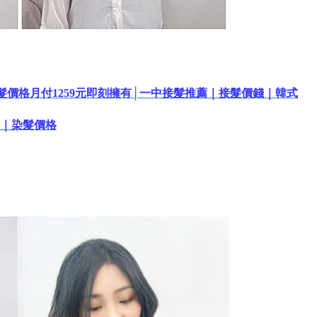
髮價格月付1259元即刻擁有│一中接髮推薦｜接髮價錢｜韓式
｜染髮價格