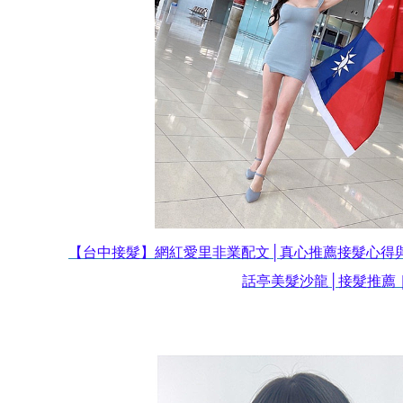
【台中接髮】網紅愛里非業配文│真心推薦接髮心得與
話亭美髮沙龍│接髮推薦