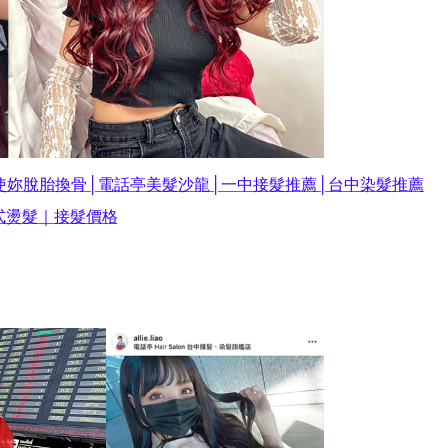
使妳脫胎換骨│電話亭美髮沙龍│一中接髮推薦│台中染髮推薦
式燙髮｜接髮價格