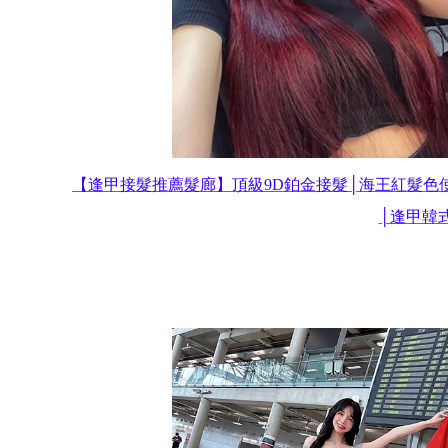
【逢甲接髮推薦髮廊】頂級9D鉑金接髮│海王紅髮色
│逢甲韓