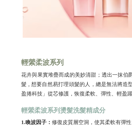
輕縈柔波系列
花卉與果實堆疊而成的美妙清甜；透出一抹伯
髮 , 想要自然易打理頭髮的人，總是無法將
盈捲科技」從芯修護，恢復柔軟、彈性、輕盈
輕縈柔波系列燙髮洗髮精成分
1.喚波因子：
修復皮質層空洞，使其柔軟有彈性