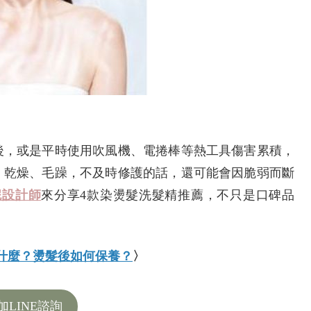
後，或是平時使用吹風機、電捲棒等熱工具傷害累積，
、乾燥、毛躁，不及時修護的話，還可能會因脆弱而斷
妮設計師
來分享4款染燙髮洗髮精推薦，不只是口碑品
什麼？燙髮後如何保養？
〉
加LINE諮詢