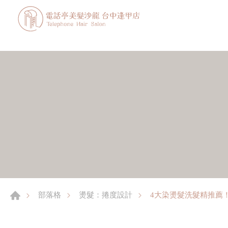
4大染燙髮洗髮精推薦
部落格
燙髮：捲度設計