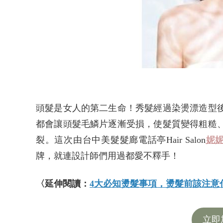
頭髮是女人的第二生命！秀髮經過染燙漂造型
都會讓頭髮毛鱗片逐漸受損，使髮質變得粗糙
裂。這次由台中美髮髮廊電話亭Hair Salon
妮
牌，就連設計師們用過都愛不釋手！
〈延伸閱讀：
4大必知燙髮事項，燙髮前該注意
立即