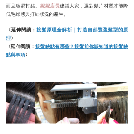
而且容易打結。
妮妮店長
建議大家，選對髮片材質才能降
低毛躁感與打結狀況的產生。
〈延伸閱讀：
接髮原理全解析｜打造自然豐盈髮型的原
理
〉
〈延伸閱讀：
接髮缺點有哪些？接髮前你該知道的接髮缺
點與事項
〉