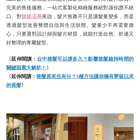
完美的售後服務，一站式客製化精緻服務絕對讓你讚不絕
口。對
妮妮店長
來說，髮片推薦不只是讓髮量變多，而是
透過髮型改善整體自信與生活狀態。髮量少不再需要擔
心，只要選對設計師與髮片材質，就能打造自然、舒適又
好整理的專屬髮型。
〈延伸閱讀：
台中接髮可以撐多久？影響接髮維持時間的
關鍵因素大解析！
〉
〈延伸閱讀：
接髮原來也有分？5種方法讓你擁有夢寐以求
的長髮
〉