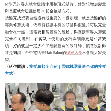
M型禿的客人就會建議使用整頂式髮片，針對想增加髮量
與長度就會建議使用9D鉑金接髮方式。
接髮完成想要自然還有最重要的一個步驟，就是接髮師的
專業修剪技術，依靠剪裁讓本身的頭髮與假髮片可以完全
融合在一起，這需要相當豐富的經驗，與直接幫客人剪髮
完全不同邏輯，在剪裁上使用的技巧與細節更是相當繁
瑣，好的髮型一定少不了經驗豐富的設計師，慎選設計師
才是關鍵，台中電話亭Hair Salon的
妮妮店長
不會讓大家失
望。
〈延伸閱讀：
接髮種類全介紹｜帶你挑選最適合你的接髮
方式
〉