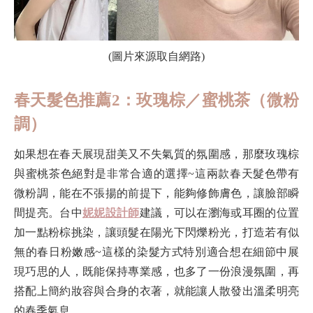
(圖片來源取自網路)
春天髮色推薦2：玫瑰棕／蜜桃茶（微粉
調）
如果想在春天展現甜美又不失氣質的氛圍感，那麼玫瑰棕
與蜜桃茶色絕對是非常合適的選擇~這兩款春天髮色帶有
微粉調，能在不張揚的前提下，能夠修飾膚色，讓臉部瞬
間提亮。台中
妮妮設計師
建議，可以在瀏海或耳圈的位置
加一點粉棕挑染，讓頭髮在陽光下閃爍粉光，打造若有似
無的春日粉嫩感~這樣的染髮方式特別適合想在細節中展
現巧思的人，既能保持專業感，也多了一份浪漫氛圍，再
搭配上簡約妝容與合身的衣著，就能讓人散發出溫柔明亮
的春季氣息。