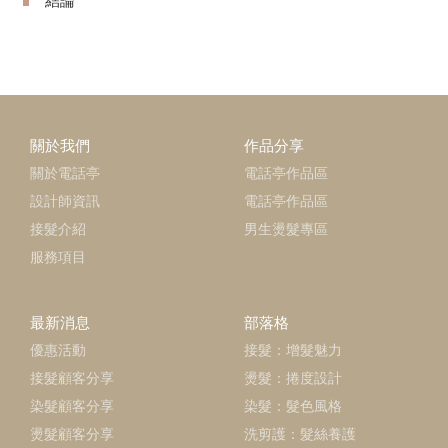
結論
關於我們
作品分享
關於電話亭
電話亭作品區
設計師資訊
電話亭作品區
接髮介紹
男生燙髮專區
服務項目
最新消息
部落格
優惠活動
接髮：增髮魅力
接髮顧客分享
燙髮：捲度設計
染髮顧客分享
染髮：髮色風格
燙髮顧客分享
洗剪護：髮絲養護