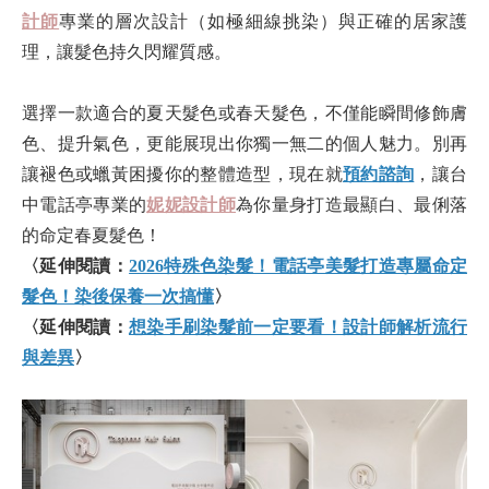
計師
專業的層次設計（如極細線挑染）與正確的居家護
理，讓髮色持久閃耀質感。
選擇一款適合的夏天髮色或春天髮色，不僅能瞬間修飾膚
色、提升氣色，更能展現出你獨一無二的個人魅力。別再
讓褪色或蠟黃困擾你的整體造型，現在就
預約諮詢
，讓台
中電話亭專業的
妮妮設計師
為你量身打造最顯白、最俐落
的命定春夏髮色！
〈延伸閱讀：
2026特殊色染髮！電話亭美髮打造專屬命定
髮色！染後保養一次搞懂
〉
〈延伸閱讀：
想染手刷染髮前一定要看！設計師解析流行
與差異
〉