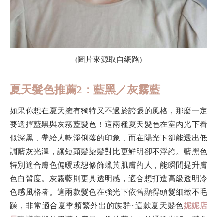
(圖片來源取自網路)
夏天髮色推薦2：藍黑／灰霧藍
如果你想在夏天擁有獨特又不過於誇張的風格，那麼一定
要選擇藍黑與灰霧藍髮色！這兩種夏天髮色在室內光下看
似深黑，帶給人乾淨俐落的印象，而在陽光下卻能透出低
調藍灰光澤，讓短頭髮染髮對比更鮮明卻不浮誇。藍黑色
特別適合膚色偏暖或想修飾蠟黃肌膚的人，能瞬間提升膚
色白皙度。灰霧藍則更具透明感，適合想打造高級透明冷
色感風格者。這兩款髮色在強光下依舊顯得頭髮細緻不毛
躁，非常適合夏季頻繁外出的族群~這款夏天髮色
妮妮店