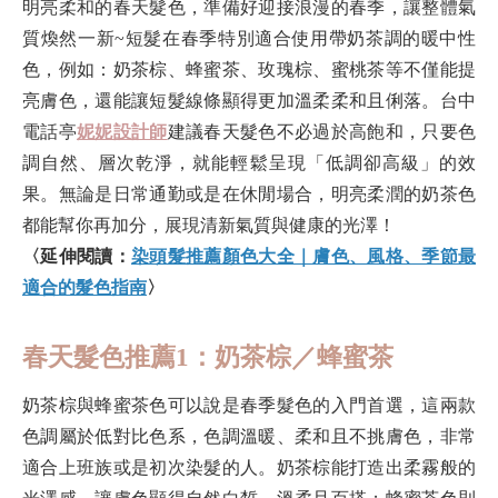
明亮柔和的春天髮色，準備好迎接浪漫的春季，讓整體氣
質煥然一新~短髮在春季特別適合使用帶奶茶調的暖中性
色，例如：奶茶棕、蜂蜜茶、玫瑰棕、蜜桃茶等不僅能提
亮膚色，還能讓短髮線條顯得更加溫柔柔和且俐落。台中
電話亭
妮妮設計師
建議春天髮色不必過於高飽和，只要色
調自然、層次乾淨，就能輕鬆呈現「低調卻高級」的效
果。無論是日常通勤或是在休閒場合，明亮柔潤的奶茶色
都能幫你再加分，展現清新氣質與健康的光澤！
〈延伸閱讀：
染頭髮推薦顏色大全｜膚色、風格、季節最
適合的髮色指南
〉
春天髮色推薦1：奶茶棕／蜂蜜茶
奶茶棕與蜂蜜茶色可以說是春季髮色的入門首選，這兩款
色調屬於低對比色系，色調溫暖、柔和且不挑膚色，非常
適合上班族或是初次染髮的人。奶茶棕能打造出柔霧般的