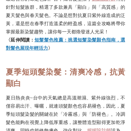
針對短髮族群，精選了多款兼具「顯白」與「高質感」的
夏天髮色與春天髮色。不論是想對抗夏日紫外線造成的泛
黃，還是想在春季打造溫柔的輕盈感，這篇全攻略將帶你
掌握最新染髮趨勢，讓你每一天都煥發迷人光采！
〈延伸閱讀：
短髮髮色推薦：挑選短髮染髮顏色指南，選
對髮色展現年輕活力
〉
夏季短頭髮染髮：清爽冷感，抗黃
顯白
夏日熱炎炎~台中的天氣總是高溫潮濕、紫外線強烈，不
僅容易出汗、曝曬，就連頭髮顏色也容易褪色，因此，夏
季短頭髮染髮的關鍵在於「冷霧感」與「防褪色」。冷調
髮色能夠在視覺上降低厚重感，讓整體造型顯得更加乾淨
清爽，同時也能修飾膚色，強化對比。
妮妮設計師
認為，