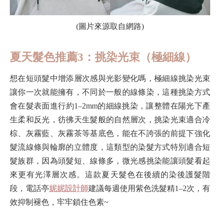
(圖片來源取自網路)
夏天髮色推薦3：挑染光束（極細線）
想在短頭髮中增添層次感與光影變化嗎，極細線挑染光束
讓你一次就能擁有，不同於一般的線條染，這種挑染方式
會在髮表面進行約1–2mm的細線挑染，讓整體在陽光下產
生柔和反光，彷彿天生髮般的自然層次，挑染光束適合冷
棕、灰霧藍、灰霧茶等基底色，能在不誇張的前提下強化
髮流線條與輪廓的立體度，這類型的染髮方式特別適合短
髮族群，因為頭髮短、線條多，微光感挑染能讓頭髮看起
來更有光澤層次感。這款夏天髮色在後續的染後護髮階
段，電話亭
妮妮設計師
建議每週使用紫色洗髮精1–2次，有
效抑制褪色，牢牢鎖住色素~