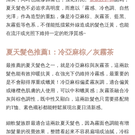
夏天髮色不必追求高明度，而應以「霧感、冷色調、自然
光澤」作為造型的重點，像是冷亞麻棕、灰霧茶、藍黑、
灰霧藍等色系，不僅能抵擋紫外線造成的髮色泛黃，也能
在流汗或光照下維持一定的乾淨質感~
夏天髮色推薦1：冷亞麻棕／灰霧茶
最推薦的夏天髮色之一，就是冷亞麻棕與灰霧茶，這兩款
髮色能有效抑暖抗黃，在強光下仍維持冷霧感，最重要的
是不會顯得厚重或蠟黃！冷亞麻棕偏柔霧灰調，適合偏黃
或橄欖色肌膚的人使用，可以中和蠟黃感；灰霧茶融合冷
灰與棕色調性，既中性又顯白，這兩款髮色只需要搭配簡
約T恤、素色襯衫都能輕鬆展現出夏日清新感。
細軟髮族群最適合這兩款夏天髮色，因為霧面色調能有增
加髮量的視覺效果，整體看起來不容易扁塌或油膩，冷棕