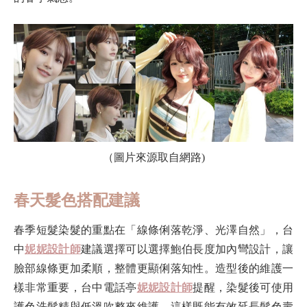
（圖片來源取自網路)
春天髮色搭配建議
春季短髮染髮的重點在「線條俐落乾淨、光澤自然」，台
中
妮妮設計師
建議選擇可以選擇鮑伯長度加內彎設計，讓
臉部線條更加柔順，整體更顯俐落知性。造型後的維護一
樣非常重要，台中電話亭
妮妮設計師
提醒，染髮後可使用
護色洗髮精與低溫吹整來維護，這樣既能有效延長髮色壽