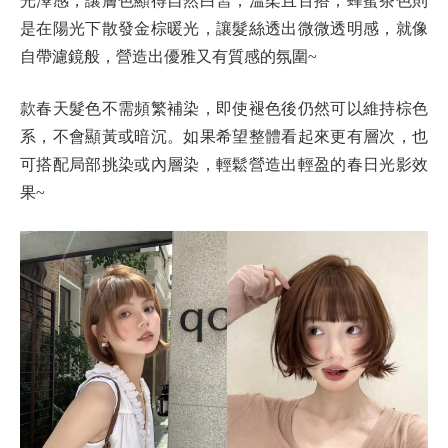
光澤感，讓膚色顯得自然白皙，溫柔且百搭；蜂蜜茶色則
是在陽光下散發金棕暖光，讓髮絲透出微微透明感，就像
自帶濾鏡般，營造出優雅又有質感的氛圍~
款春天髮色不需頻繁補染，即使褪色後仍然可以維持棕色
系，不會顯黃或暗沉。如果希望整體看起來更有層次，也
可搭配局部挑染或內層染，輕鬆營造出輕盈的春日光影效
果~