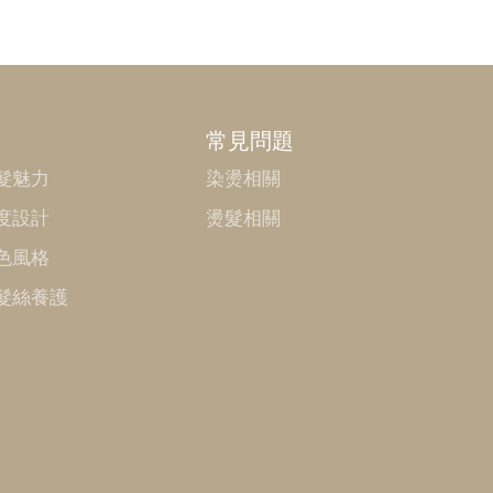
常見問題
髮魅力
染燙相關
度設計
燙髮相關
色風格
髮絲養護