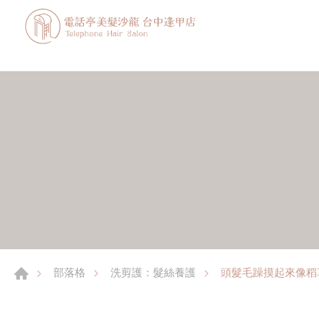
頭髮毛躁摸起來像稻
部落格
洗剪護：髮絲養護